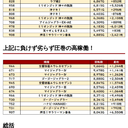
上記に負けず劣らず圧巻の高稼働！
総括