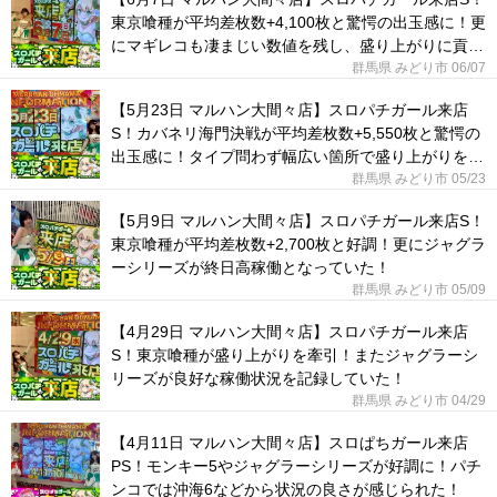
東京喰種が平均差枚数+4,100枚と驚愕の出玉感に！更
にマギレコも凄まじい数値を残し、盛り上がりに貢献
した！
群馬県 みどり市 06/07
【5月23日 マルハン大間々店】スロパチガール来店
S！カバネリ海門決戦が平均差枚数+5,550枚と驚愕の
出玉感に！タイプ問わず幅広い箇所で盛り上がりを確
認できた！
群馬県 みどり市 05/23
【5月9日 マルハン大間々店】スロパチガール来店S！
東京喰種が平均差枚数+2,700枚と好調！更にジャグラ
ーシリーズが終日高稼働となっていた！
群馬県 みどり市 05/09
【4月29日 マルハン大間々店】スロパチガール来店
S！東京喰種が盛り上がりを牽引！またジャグラーシ
リーズが良好な稼働状況を記録していた！
群馬県 みどり市 04/29
【4月11日 マルハン大間々店】スロぱちガール来店
PS！モンキー5やジャグラーシリーズが好調に！パチ
ンコでは沖海6などから状況の良さが感じられた！