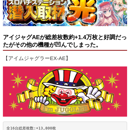
アイジャグAEが総差枚数約+1.4万枚と好調だっ
たがその他の機種が凹んでしまった。
【アイムジャグラーEX-AE】
全16台
総差枚数:+13,800
枚