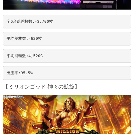
全6台
総差枚数:-3,700
枚
平均差枚数:-620
枚
平均回転数:4,520
G
出玉率:95.5
%
【ミリオンゴッド 神々の凱旋】