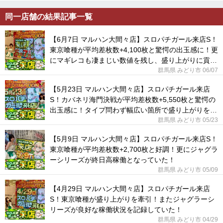
同一店舗の結果記事一覧
【6月7日 マルハン大間々店】スロパチガール来店S！
東京喰種が平均差枚数+4,100枚と驚愕の出玉感に！更
にマギレコも凄まじい数値を残し、盛り上がりに貢献
した！
群馬県 みどり市 06/07
【5月23日 マルハン大間々店】スロパチガール来店
S！カバネリ海門決戦が平均差枚数+5,550枚と驚愕の
出玉感に！タイプ問わず幅広い箇所で盛り上がりを確
認できた！
群馬県 みどり市 05/23
【5月9日 マルハン大間々店】スロパチガール来店S！
東京喰種が平均差枚数+2,700枚と好調！更にジャグラ
ーシリーズが終日高稼働となっていた！
群馬県 みどり市 05/09
【4月29日 マルハン大間々店】スロパチガール来店
S！東京喰種が盛り上がりを牽引！またジャグラーシ
リーズが良好な稼働状況を記録していた！
群馬県 みどり市 04/29