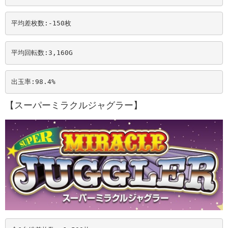
平均差枚数:-150
枚
平均回転数:3,160
G
出玉率:98.4
%
【スーパーミラクルジャグラー】