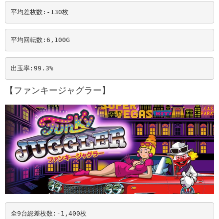
平均差枚数:-130
枚
平均回転数:6,100
G
出玉率:99.3
%
【ファンキージャグラー】
全9台
総差枚数:-1,400
枚