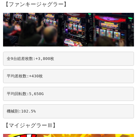
【ファンキージャグラー】
全9台
総差枚数:+3,800
枚
平均差枚数:+430
枚
平均回転数:5,650
G
機械割:102.5
%
【マイジャグラーⅢ】