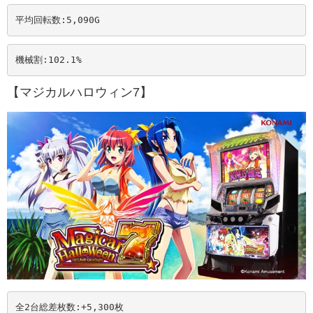
平均回転数:5,090
G
機械割:102.1
%
【マジカルハロウィン7】
全2台
総差枚数:+5,300
枚