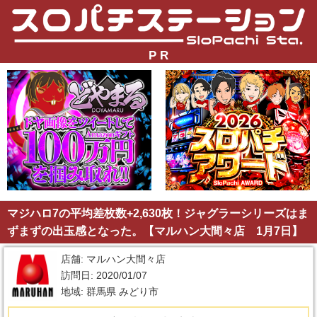
P R
マジハロ7の平均差枚数+2,630枚！ジャグラーシリーズはま
ずまずの出玉感となった。【マルハン大間々店 1月7日】
店舗: マルハン大間々店
訪問日: 2020/01/07
地域: 群馬県 みどり市