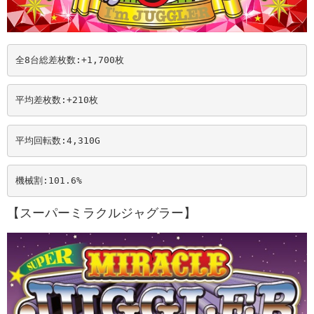
全8台
総差枚数:+1,700
枚
平均差枚数:+210
枚
平均回転数:4,310
G
機械割:101.6
%
【スーパーミラクルジャグラー】