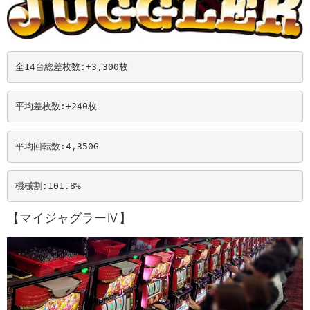
全14台
総差枚数:+3,300
枚
平均差枚数:+240
枚
平均回転数:4,350
G
機械割:101.8
%
【マイジャグラーⅣ】