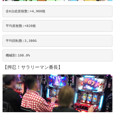
全6台
総差枚数:+4,900
枚
平均差枚数:+820
枚
平均回転数:3,380
G
機械割:108.0
%
【押忍！サラリーマン番長】