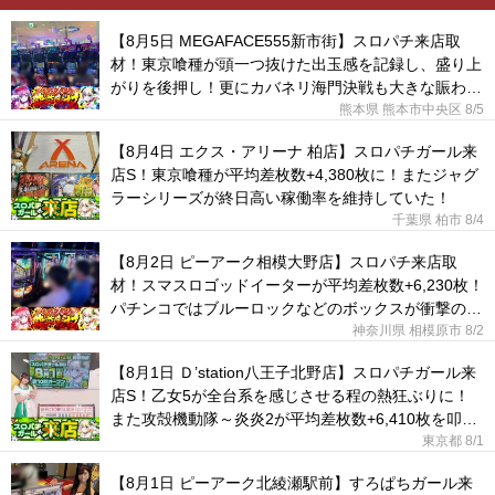
【8月5日 MEGAFACE555新市街】スロパチ来店取
材！東京喰種が頭一つ抜けた出玉感を記録し、盛り上
がりを後押し！更にカバネリ海門決戦も大きな賑わい
を見せた！
熊本県 熊本市中央区
8/5
【8月4日 エクス・アリーナ 柏店】スロパチガール来
店S！東京喰種が平均差枚数+4,380枚に！またジャグ
ラーシリーズが終日高い稼働率を維持していた！
千葉県 柏市
8/4
【8月2日 ピーアーク相模大野店】スロパチ来店取
材！スマスロゴッドイーターが平均差枚数+6,230枚！
パチンコではブルーロックなどのボックスが衝撃の出
玉感に！
神奈川県 相模原市
8/2
【8月1日 Ｄ’station八王子北野店】スロパチガール来
店S！乙女5が全台系を感じさせる程の熱狂ぶりに！
また攻殻機動隊～炎炎2が平均差枚数+6,410枚を叩き
出した！
東京都
8/1
【8月1日 ピーアーク北綾瀬駅前】すろぱちガール来