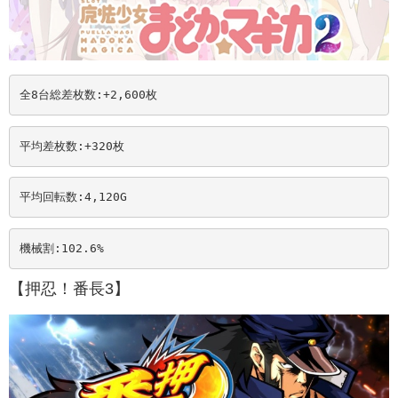
全8台
総差枚数:+2,600
枚
平均差枚数:+320
枚
平均回転数:4,120
G
機械割:102.6
%
【押忍！番長3】