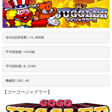
全8台
総差枚数:+3,800
枚
平均差枚数:+470
枚
平均回転数:6,520
G
機械割:102.4
%
【ゴーゴージャグラー】