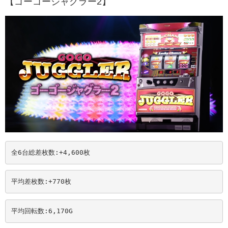
【ゴーゴージャグラー2】
全6台
総差枚数:+4,600
枚
平均差枚数:+770
枚
平均回転数:6,170
G