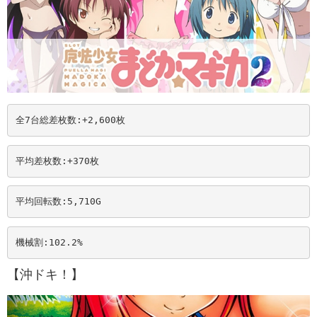
全7台
総差枚数:+2,600
枚
平均差枚数:+370
枚
平均回転数:5,710
G
機械割:102.2
%
【沖ドキ！】