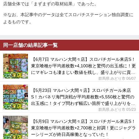
店舗全体では「まずまずの取材結果」であった。
※なお、本記事中のデータは全てスロパチステーション独自調査に
よるものです。
同一店舗の結果記事一覧
【6月7日 マルハン大間々店】スロパチガール来店S！
東京喰種が平均差枚数+4,100枚と驚愕の出玉感に！更
にマギレコも凄まじい数値を残し、盛り上がりに貢献
した！
群馬県 みどり市 06/07
【5月23日 マルハン大間々店】スロパチガール来店
S！カバネリ海門決戦が平均差枚数+5,550枚と驚愕の
出玉感に！タイプ問わず幅広い箇所で盛り上がりを確
認できた！
群馬県 みどり市 05/23
【5月9日 マルハン大間々店】スロパチガール来店S！
東京喰種が平均差枚数+2,700枚と好調！更にジャグラ
ーシリーズが終日高稼働となっていた！