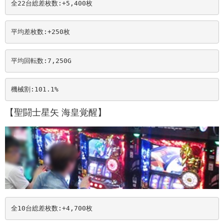
全22台
総差枚数:+5,400
枚
平均差枚数:+250
枚
平均回転数:7,250
G
機械割:101.1
%
【聖闘士星矢 海皇覚醒】
全10台
総差枚数:+4,700
枚