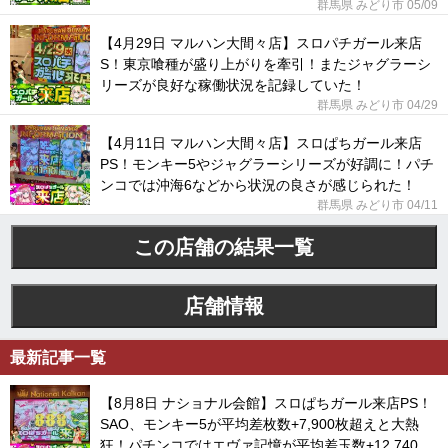
群馬県 みどり市 05/09
【4月29日 マルハン大間々店】スロパチガール来店
S！東京喰種が盛り上がりを牽引！またジャグラーシ
リーズが良好な稼働状況を記録していた！
群馬県 みどり市 04/29
【4月11日 マルハン大間々店】スロぱちガール来店
PS！モンキー5やジャグラーシリーズが好調に！パチ
ンコでは沖海6などから状況の良さが感じられた！
群馬県 みどり市 04/11
この店舗の結果一覧
店舗情報
最新記事一覧
【8月8日 ナショナル会館】スロぱちガール来店PS！
SAO、モンキー5が平均差枚数+7,900枚超えと大熱
狂！パチンコではエヴァ記憶が平均差玉数+12,740玉