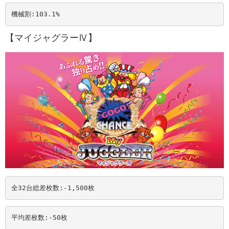
機械割:103.1
%
【マイジャグラーⅣ】
全32台
総差枚数:-1,500
枚
平均差枚数:-50
枚