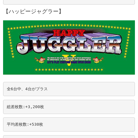
【ハッピージャグラー】
全6台中、4台がプラス
総差枚数:+3,200
枚
平均差枚数:+530
枚