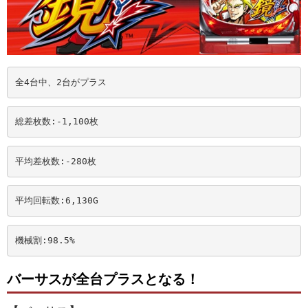
全4台中、2台がプラス
総差枚数:-1,100
枚
平均差枚数:-280
枚
平均回転数:6,130
G
機械割:98.5
%
バーサスが全台プラスとなる！