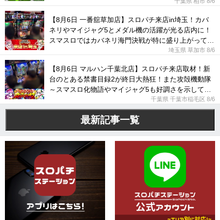
た！
千葉県 柏市
8/6
【8月6日 一番舘草加店】スロパチ来店in埼玉！カバ
ネリやマイジャグ5とメダル機の活躍が光る店内に！
スマスロではカバネリ海門決戦が特に盛り上がってい
た！
埼玉県 草加市
8/6
【8月6日 マルハン千葉北店】スロパチ来店取材！新
台のとある禁書目録2が終日大熱狂！また攻殻機動隊
～スマスロ化物語やマイジャグ5も好調さを示してい
た！
千葉県 千葉市稲毛区
8/6
最新記事一覧