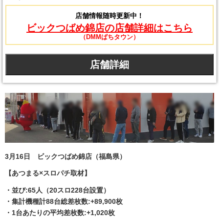
店舗情報随時更新中！
ビックつばめ錦店の店舗詳細はこちら
（DMMぱちタウン）
店舗詳細
3月16日 ビックつばめ錦店（福島県）
【あつまる×スロパチ取材】
・並び:65人（20スロ228台設置）
・集計機種計88台総差枚数:+89,900枚
・1台あたりの平均差枚数:+1,020枚