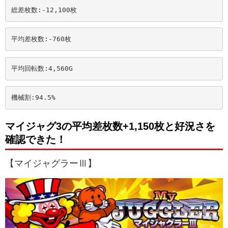
総差枚数:-12,100
枚
平均差枚数:-760
枚
平均回転数:4,560
G
機械割:94.5
%
マイジャグ3の平均差枚数
+1,150
枚と好況さを
確認できた！
【マイジャグラーⅢ】