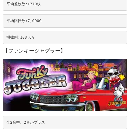
平均差枚数:+770
枚
平均回転数:7,090
G
機械割:103.6
%
【ファンキージャグラー】
全2台中、2台がプラス