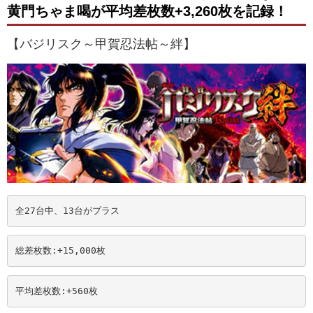
黄門ちゃま喝が
平均差枚数+3,260
枚を記録！
【バジリスク～甲賀忍法帖～絆】
全27台中、13台がプラス
総差枚数:+15,000
枚
平均差枚数:+560
枚