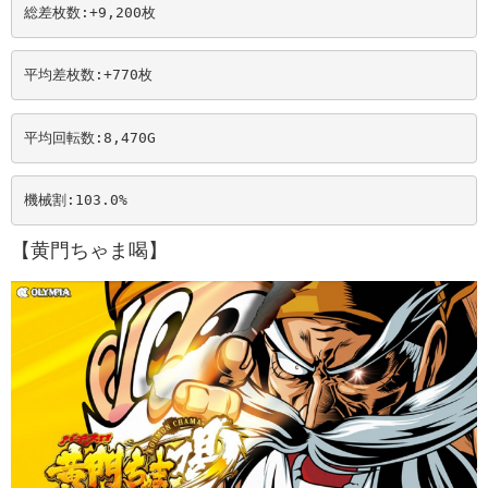
総差枚数:+9,200
枚
平均差枚数:+770
枚
平均回転数:8,470
G
機械割:103.0
%
【黄門ちゃま喝】