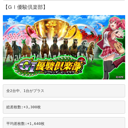
【GⅠ優駿倶楽部】
全2台中、1台がプラス
総差枚数:+3,300
枚
平均差枚数:+1,640
枚