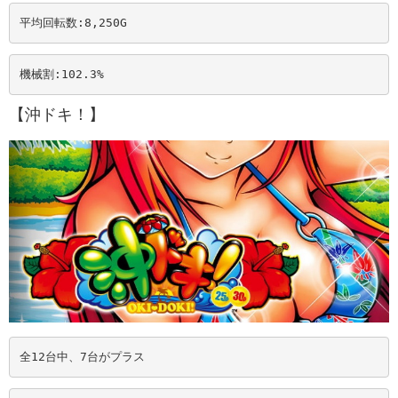
平均回転数:8,250
G
機械割:102.3
%
【沖ドキ！】
全12台中、7台がプラス