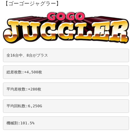
【ゴーゴージャグラー】
全16台中、8台がプラス
総差枚数:+4,500
枚
平均差枚数:+280
枚
平均回転数:6,250
G
機械割:101.5
%