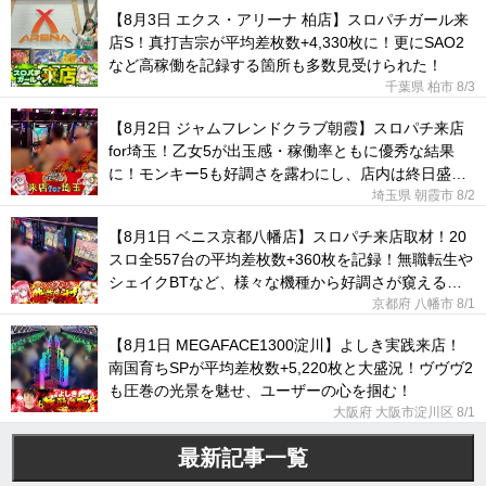
【8月3日 エクス・アリーナ 柏店】スロパチガール来
店S！真打吉宗が平均差枚数+4,330枚に！更にSAO2
など高稼働を記録する箇所も多数見受けられた！
千葉県 柏市
8/3
【8月2日 ジャムフレンドクラブ朝霞】スロパチ来店
for埼玉！乙女5が出玉感・稼働率ともに優秀な結果
に！モンキー5も好調さを露わにし、店内は終日盛況
となった！
埼玉県 朝霞市
8/2
【8月1日 ベニス京都八幡店】スロパチ来店取材！20
スロ全557台の平均差枚数+360枚を記録！無職転生や
シェイクBTなど、様々な機種から好調さが窺える店
内に！
京都府 八幡市
8/1
【8月1日 MEGAFACE1300淀川】よしき実践来店！
南国育ちSPが平均差枚数+5,220枚と大盛況！ヴヴヴ2
も圧巻の光景を魅せ、ユーザーの心を掴む！
大阪府 大阪市淀川区
8/1
最新記事一覧