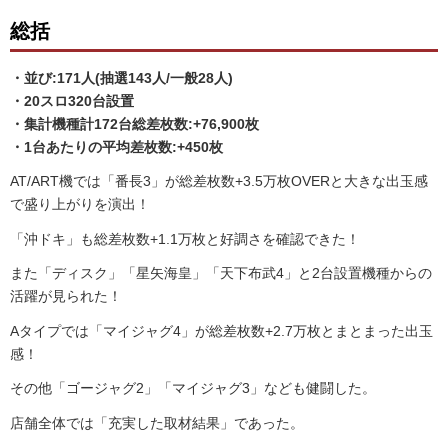
総括
・並び:171人(抽選143人/一般28人)
・20スロ320台設置
・集計機種計172台総差枚数:+76,900枚
・1台あたりの平均差枚数:+450枚
AT/ART機では「番長3」が総差枚数+3.5万枚OVERと大きな出玉感
で盛り上がりを演出！
「沖ドキ」も総差枚数+1.1万枚と好調さを確認できた！
また「ディスク」「星矢海皇」「天下布武4」と2台設置機種からの
活躍が見られた！
Aタイプでは「マイジャグ4」が総差枚数+2.7万枚とまとまった出玉
感！
その他「ゴージャグ2」「マイジャグ3」なども健闘した。
店舗全体では「充実した取材結果」であった。