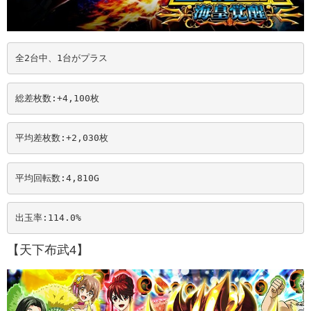
全2台中、1台がプラス
総差枚数:+4,100
枚
平均差枚数:+2,030
枚
平均回転数:4,810
G
出玉率:114.0
%
【天下布武4】