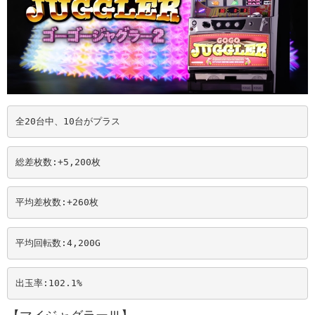
全20台中、10台がプラス
総差枚数:+5,200
枚
平均差枚数:+260
枚
平均回転数:4,200
G
出玉率:102.1
%