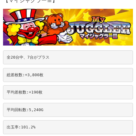
【マイジャグラーⅢ】
全20台中、7台がプラス
総差枚数:+3,800
枚
平均差枚数:+190
枚
平均回転数:5,240
G
出玉率:101.2
%