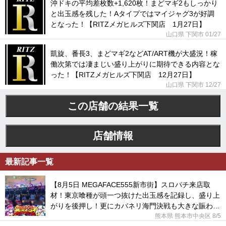
沖ドキの平均差枚数+1,620枚！まどマギ2もしっかり
と出玉感を残した！Aタイプではマイジャグ3が好調
となった！【RITZメガヒルズ下関店 1月27日】
山口県 下関市 01/27
凱旋、番長3、まどマギ2などAT/ART機が大盛況！稼
働次第では凄まじい盛り上がりに期待できる内容とな
った！【RITZメガヒルズ下関店 12月27日】
山口県 下関市 12/27
この店舗の結果一覧
店舗情報
最新記事一覧
【8月5日 MEGAFACE555新市街】スロパチ来店取
材！東京喰種が頭一つ抜けた出玉感を記録し、盛り上
がりを後押し！更にカバネリ海門決戦も大きな賑わい
を見せた！
熊本県 熊本市中央区
8/5