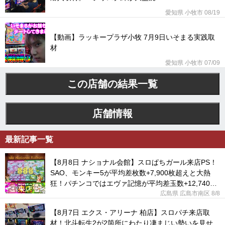
愛知県 小牧市 08/19
【動画】ラッキープラザ小牧 7月9日いそまる実践取
材
愛知県 小牧市 07/09
この店舗の結果一覧
店舗情報
最新記事一覧
【8月8日 ナショナル会館】スロぱちガール来店PS！
SAO、モンキー5が平均差枚数+7,900枚超えと大熱
狂！パチンコではエヴァ記憶が平均差玉数+12,740玉
に！
広島県 広島市南区
8/8
【8月7日 エクス・アリーナ 柏店】スロパチ来店取
材！北斗転生2が2箇所にわたり凄まじい勢いを見せ