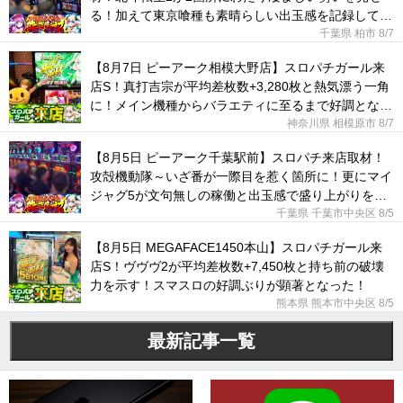
る！加えて東京喰種も素晴らしい出玉感を記録してい
た！
千葉県 柏市
8/7
【8月7日 ピーアーク相模大野店】スロパチガール来
店S！真打吉宗が平均差枚数+3,280枚と熱気漂う一角
に！メイン機種からバラエティに至るまで好調となっ
た！
神奈川県 相模原市
8/7
【8月5日 ピーアーク千葉駅前】スロパチ来店取材！
攻殻機動隊～いざ番が一際目を惹く箇所に！更にマイ
ジャグ5が文句無しの稼働と出玉感で盛り上がりを後
押しした！
千葉県 千葉市中央区
8/5
【8月5日 MEGAFACE1450本山】スロパチガール来
店S！ヴヴヴ2が平均差枚数+7,450枚と持ち前の破壊
力を示す！スマスロの好調ぶりが顕著となった！
熊本県 熊本市中央区
8/5
最新記事一覧