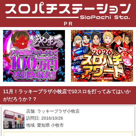
P R
11月！ラッキープラザ小牧店で10スロを打ってみてはいか
がだろうか？？
店舗: ラッキープラザ小牧店
訪問日: 2016/10/26
地域: 愛知県 小牧市