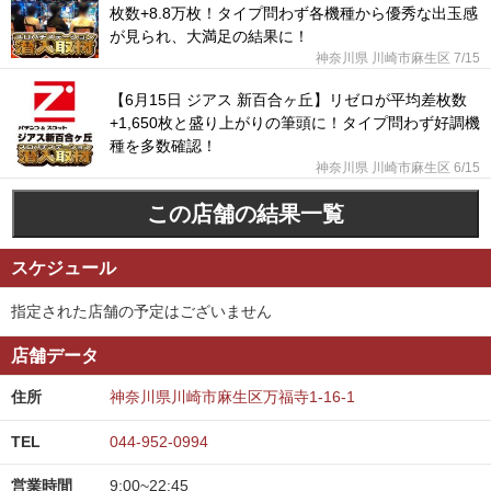
枚数+8.8万枚！タイプ問わず各機種から優秀な出玉感
が見られ、大満足の結果に！
神奈川県 川崎市麻生区
7/15
【6月15日 ジアス 新百合ヶ丘】リゼロが平均差枚数
+1,650枚と盛り上がりの筆頭に！タイプ問わず好調機
種を多数確認！
神奈川県 川崎市麻生区
6/15
この店舗の結果一覧
スケジュール
指定された店舗の予定はございません
店舗データ
住所
神奈川県川崎市麻生区万福寺1-16-1
TEL
044-952-0994
営業時間
9:00~22:45