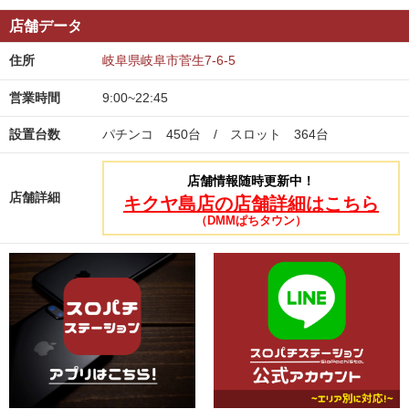
店舗データ
住所
岐阜県岐阜市菅生7-6-5
営業時間
9:00~22:45
設置台数
パチンコ 450台 / スロット 364台
店舗情報随時更新中！
店舗詳細
キクヤ島店の店舗詳細はこちら
（DMMぱちタウン）