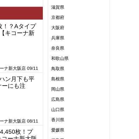
滋賀県
京都府
枚！？Aタイプ
大阪府
【キコーナ新
兵庫県
奈良県
和歌山県
ナ新大阪店 09/11
鳥取県
ハン月下も平
島根県
ナーにも注
岡山県
広島県
山口県
香川県
ナ新大阪店 08/11
愛媛県
,450枚！プ
キコーナ新大阪