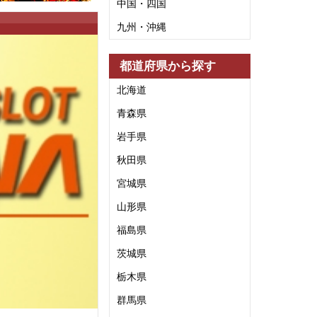
中国・四国
九州・沖縄
都道府県から探す
北海道
青森県
岩手県
秋田県
宮城県
山形県
福島県
茨城県
栃木県
群馬県