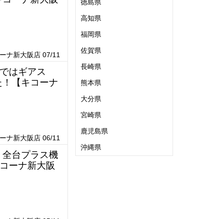
徳島県
高知県
福岡県
佐賀県
ナ新大阪店 07/11
長崎県
ではギアス
た！【キコーナ
熊本県
大分県
宮崎県
鹿児島県
ナ新大阪店 06/11
沖縄県
！全台プラス機
コーナ新大阪