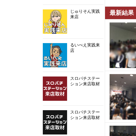
じゅりそん実践
最新結果
来店
るいべえ実践来
店
スロパチステー
ション来店取材
スロパチステー
ション来店取材