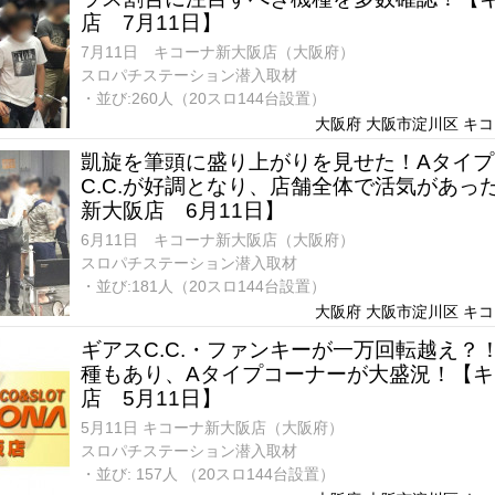
店 7月11日】
7月11日 キコーナ新大阪店（大阪府）
スロパチステーション潜入取材
・並び:260人（20スロ144台設置）
大阪府 大阪市淀川区 キコー
凱旋を筆頭に盛り上がりを見せた！Aタイプ
C.C.が好調となり、店舗全体で活気があっ
新大阪店 6月11日】
6月11日 キコーナ新大阪店（大阪府）
スロパチステーション潜入取材
・並び:181人（20スロ144台設置）
大阪府 大阪市淀川区 キコー
ギアスC.C.・ファンキーが一万回転越え？
種もあり、Aタイプコーナーが大盛況！【キ
店 5月11日】
5月11日 キコーナ新大阪店（大阪府）
スロパチステーション潜入取材
・並び: 157人 （20スロ144台設置）