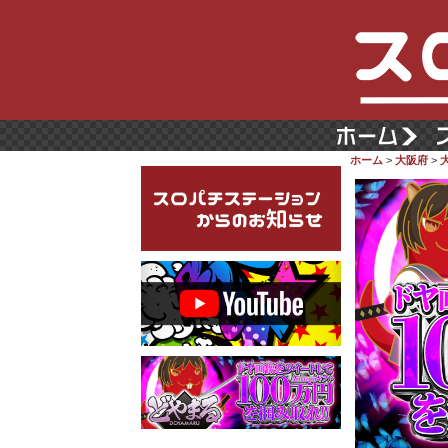
ホーム
>
大阪府
>