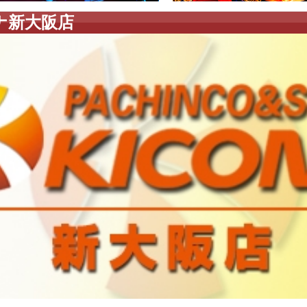
ナ新大阪店